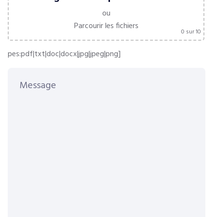
ou
Parcourir les fichiers
0
sur 10
pes:pdf|txt|doc|docx|jpg|jpeg|png]