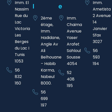
Imm. El
Imm.
L
E
Nassim
Ametista
Rue du
2 Avenue
2ème
Imm.
Lac
14
étage,
Chaima
Victoria
Janvier
Imm.
Avenue
Les
Sfax
Hadidane,
Yaser
Berges
3027
Angle Av
Arafet
du Lac I
Ali
Sahloul
56
Tunis
Belhouane
Sousse
593
1053
– Habib
4054
194
56
Karma,
52
832
Nabeul
408
160
8000.​
195
56
699
197